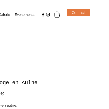
Contact
Galerie
Événements
oge en Aulne
Prix
 €
 en aulne.