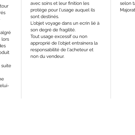
avec soins et leur finition les
selon t
etour
protège pour l'usage auquel ils
Majora
rés
sont destinés.
e
L'objet voyage dans un ecrin lié à
son degré de fragilité.
Malgré
Tout usage excessif ou non
 lors
approprié de l'objet entrainera la
 des
responsabilité de l'acheteur et
oduit
non du vendeur.
 suite
ne
elui-