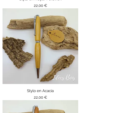
Prix
22,00 €
Stylo en Acacia
Prix
22,00 €