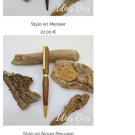
Stylo en Merisier
Prix
22,00 €
Stylo en Noyer Péruvien