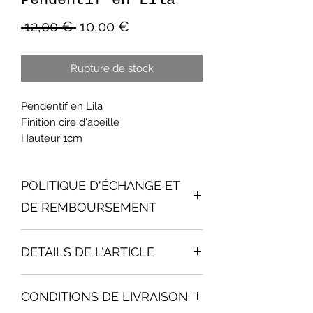
Pendentif en Lila
Prix
Prix
 12,00 € 
10,00 €
original
promotionnel
Rupture de stock
Pendentif en Lila
Finition cire d'abeille
Hauteur 1cm
POLITIQUE D'ÉCHANGE ET
DE REMBOURSEMENT
Pour tout échange, le délai de retour
DETAILS DE L'ARTICLE
du produit est d'une semaine aprés
reception du produit. Les frais de
Les produits livrés son fabriqués avec
retour sont à la charge du client.
CONDITIONS DE LIVRAISON
soins et leur finition les protège pour
Le bois est un matériau vivant.
l'usage auquel ils sont destinés.